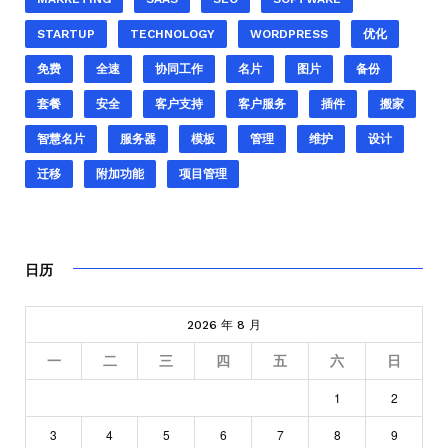
STARTUP
TECHNOLOGY
WORDPRESS
优化
免费
全速
协同工作
名片
图片
备份
套餐
安全
客户支持
客户服务
插件
搬家
智慧名片
服务器
模板
管理
维护
设计
迁移
附加功能
项目管理
日历
2026 年 8 月
一
二
三
四
五
六
日
1
2
3
4
5
6
7
8
9