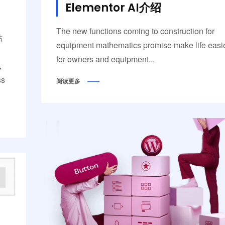
Elementor AI介绍
The new functions coming to construction for
站
equipment mathematics promise make life easi
for owners and equipment...
，
s
阅读更多