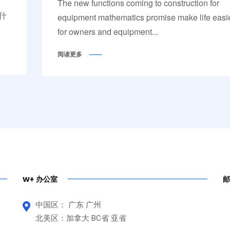
The new functions coming to construction for
什
equipment mathematics promise make life easi
for owners and equipment...
阅读更多
W+ 办公室
邮
中国区： 广东 广州
北美区：加拿大 BC省 亚省