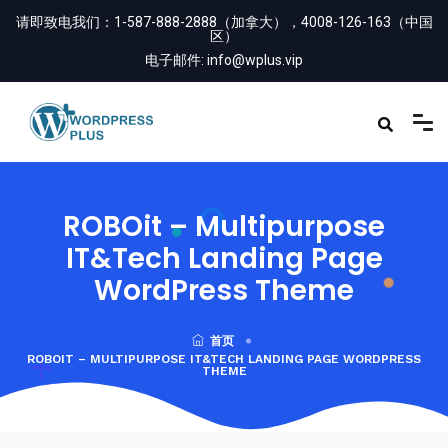
请即致电我们：
1-587-888-2888（加拿大），4008-126-163（中国
区）
电子邮件:
info@wplus.vip
ROBOit – Multipurpose
IT&Tech Landing Page
WordPress Theme
首页
ROBOIT – MULTIPURPOSE IT&TECH LANDING PAGE WORDPRESS
THEME