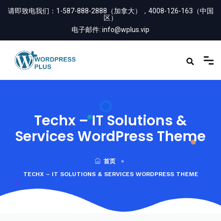
请即致电我们：
1-587-888-2888（加拿大），4008-126-163（中国
区）
电子邮件:
info@wplus.vip
Techx – IT Solutions &
Services WordPress Theme
首页
TECHX – IT SOLUTIONS & SERVICES WORDPRESS THEME