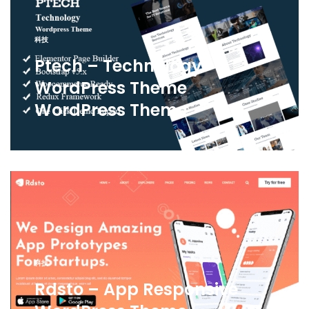
科技
Ptech – Technology
WordPress Theme
WordPress Theme
科技
Rdsto – App Responsive