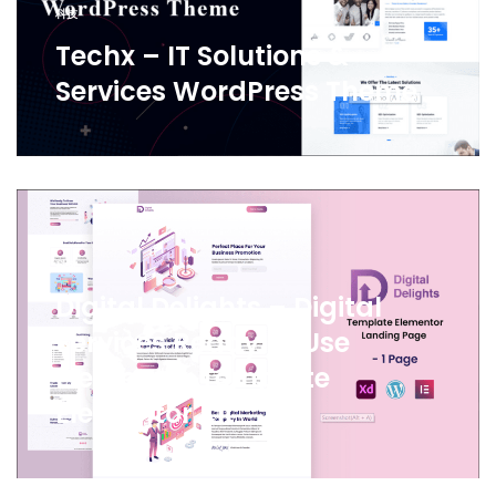
科技
Techx – IT Solutions &
Services WordPress Theme
科技
Digital Delights – Digital
Services Ready to Use
Elementor Template
Elementor Kit