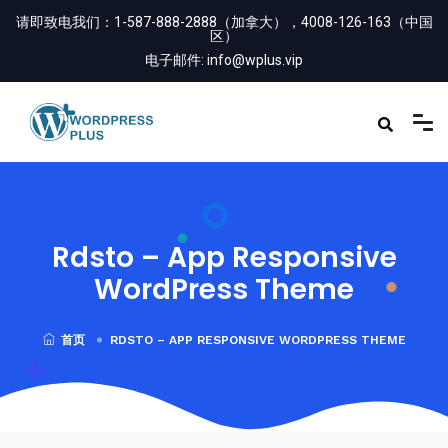
请即致电我们：
1-587-888-2888（加拿大），4008-126-163（中国
区）
电子邮件:
info@wplus.vip
Rdsto – App Responsive
WordPress Theme
首页
RDSTO – APP RESPONSIVE WORDPRESS THEME