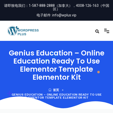
请即致电我们：
1-587-888-2888（加拿大），4008-126-163（中国
区）
电子邮件:
info@wplus.vip
Genius Education – Online
Education Ready To Use
Elementor Template
Elementor Kit
首页
GENIUS EDUCATION – ONLINE EDUCATION READY TO USE
ELEMENTOR TEMPLATE ELEMENTOR KIT