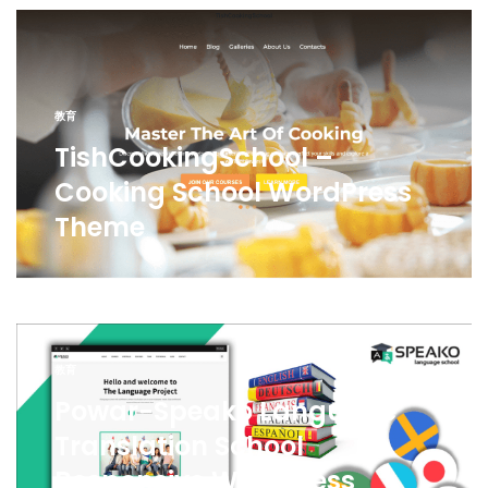
教育
TishCookingSchool –
Cooking School WordPress
Theme
教育
Powar-Speako Language
Translation School
Responsive WordPress