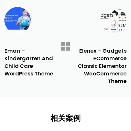
PREVIOUS
NEXT
Eman –
Elenex – Gadgets
Kindergarten And
ECommerce
Child Care
Classic Elementor
WordPress Theme
WooCommerce
Theme
相关案例