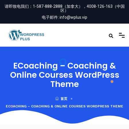
请即致电我们：
1-587-888-2888（加拿大），4008-126-163（中国
区）
电子邮件:
info@wplus.vip
ECoaching – Coaching &
Online Courses WordPress
Theme
首页
ECOACHING – COACHING & ONLINE COURSES WORDPRESS THEME