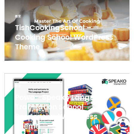
教育
TishCookingSchool –
Cooking School WordPress
Theme
教育
Powar-Speako Language
Translation School
Responsive WordPress
Theme