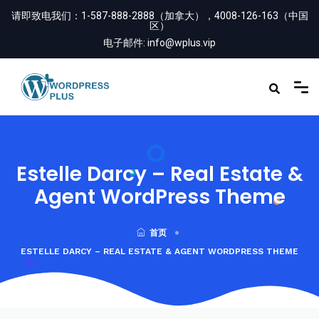
请即致电我们：
1-587-888-2888（加拿大），4008-126-163（中国
区）
电子邮件:
info@wplus.vip
Estelle Darcy – Real Estate &
Agent WordPress Theme
首页
ESTELLE DARCY – REAL ESTATE & AGENT WORDPRESS THEME