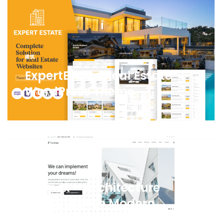
建筑
ExpertEstate Real Estate
WordPress Theme
建筑
Furmex – Architecture
Multipurpose Modern
WordPress Elementor