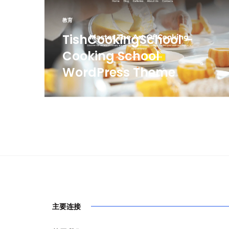
教育
TishCookingSchool –
Cooking School
WordPress Theme
主要连接