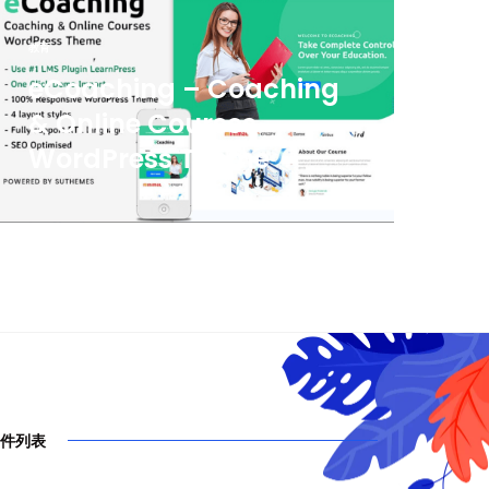
教育
eCoaching – Coaching
& Online Courses
WordPress Theme
件列表