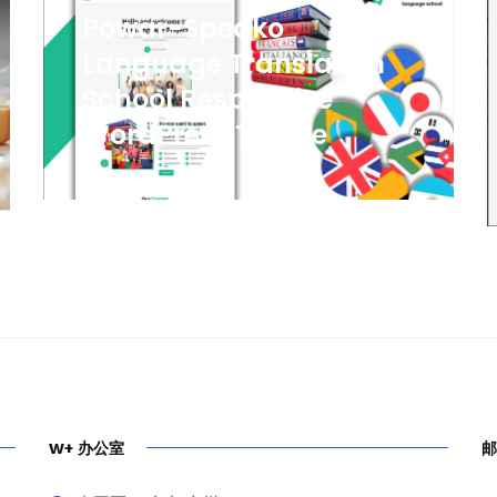
Powar-Speako
Language Translation
School Responsive
WordPress Theme
W+ 办公室
邮