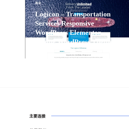
商业
Logicon – Transportation
Services Responsive
WordPress Elementor
Theme WordPress Theme
主要连接