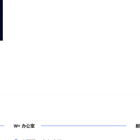
W+ 办公室
邮