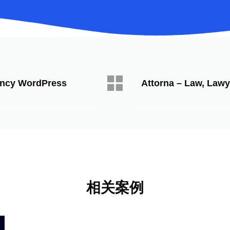
gency WordPress
Attorna – Law, Law
相关案例