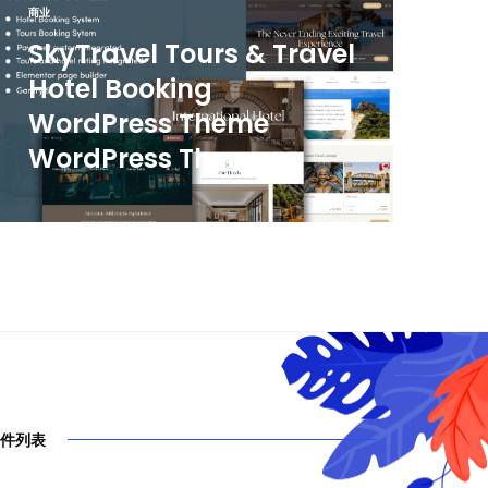
商业
SkyTravel Tours & Travel
Hotel Booking
WordPress Theme
WordPress Theme
件列表