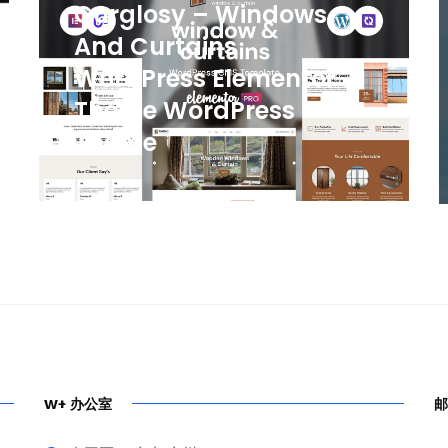
Curglosy – Windows
And Curtains
WordPress Elementor
Theme WordPress
Theme
W+ 办公室
邮