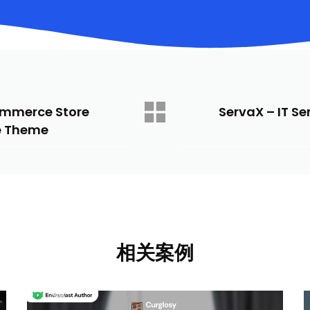
ommerce Store
ServaX – IT S
 Theme
相关案例
商业