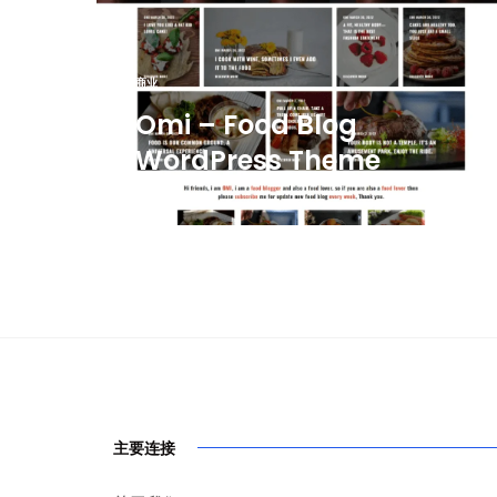
商业
Omi – Food Blog
WordPress Theme
主要连接