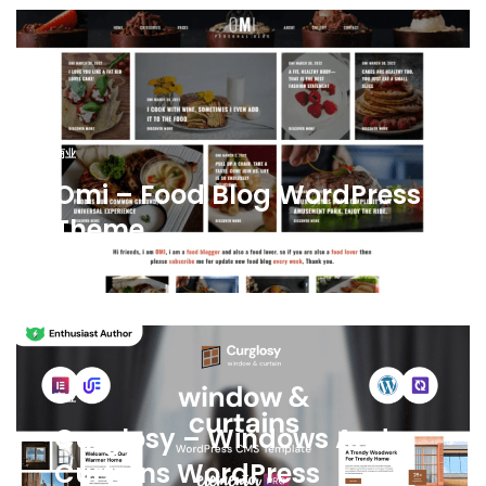
商业
Omi – Food Blog WordPress
Theme
商业
Curglosy – Windows And
Curtains WordPress