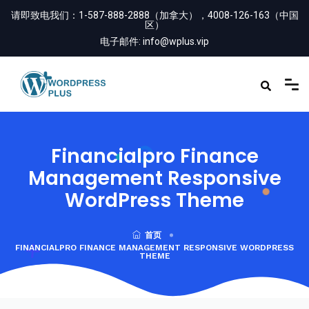
请即致电我们：
1-587-888-2888（加拿大），4008-126-163（中国
区）
电子邮件:
info@wplus.vip
Financialpro Finance
Management Responsive
WordPress Theme
首页
FINANCIALPRO FINANCE MANAGEMENT RESPONSIVE WORDPRESS
THEME