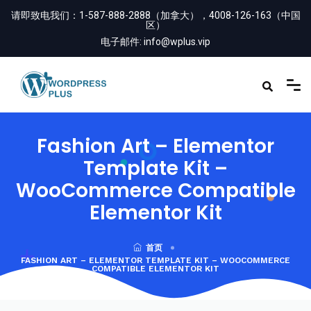
请即致电我们：
1-587-888-2888（加拿大），4008-126-163（中国
区）
电子邮件:
info@wplus.vip
Fashion Art – Elementor
Template Kit –
WooCommerce Compatible
Elementor Kit
首页
FASHION ART – ELEMENTOR TEMPLATE KIT – WOOCOMMERCE
COMPATIBLE ELEMENTOR KIT