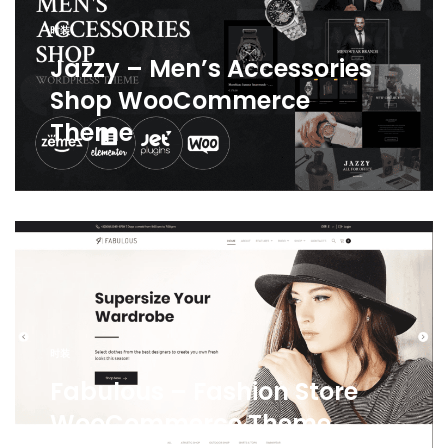
时装
Jazzy – Men’s Accessories
Shop WooCommerce
Theme
时装
Fabulous – Fashion Store
WooCommerce Theme