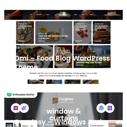
商业
Omi – Food Blog WordPress
Theme
商业
Curglosy – Windows And