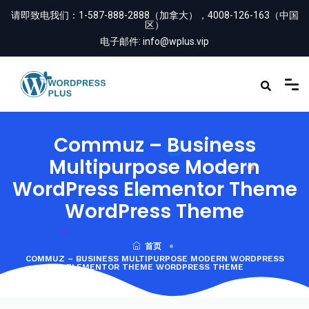
请即致电我们：
1-587-888-2888（加拿大），4008-126-163（中国
区）
电子邮件:
info@wplus.vip
Commuz – Business
Multipurpose Modern
WordPress Elementor Theme
WordPress Theme
首页
COMMUZ – BUSINESS MULTIPURPOSE MODERN WORDPRESS
ELEMENTOR THEME WORDPRESS THEME