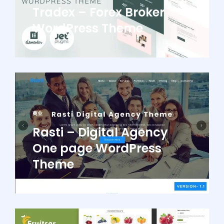
Tradex – Forex Broker
WordPress Theme
商业
Rasti – Digital Agency
One page WordPress
Theme