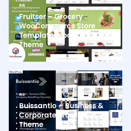
贸易
Fruitser – Grocery
WooCommerce Store
Template WooCommerce
Theme
商业
Buissantio – Business &
Corporate WordPress
Theme