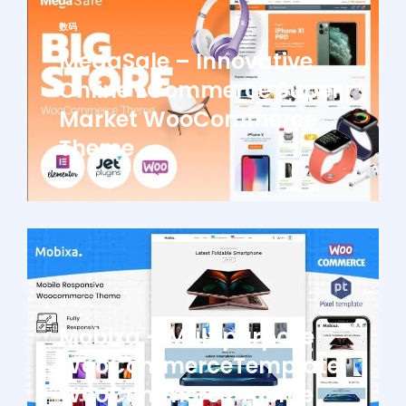
数码
MegaSale – Innovative
Online ECommerce Super
Market WooCommerce
Theme
数码
Mobixa – Multipurpose
WooCommerceTemplate
WooCommerce Theme